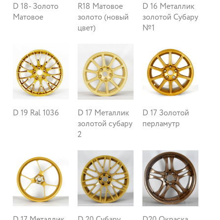
D 18- Золото
R18 Матовое
D 16 Металлик
Матовое
золото (новый
золотой Субару
цвет)
№1
D 19 Ral 1036
D 17 Металлик
D 17 Золотой
золотой субару
перламутр
2
D 17 Металлик
D 20 Субару
D20 Окраска