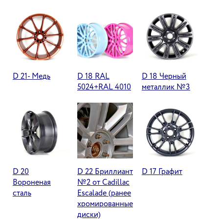
D 21- Медь
D 18 RAL
D 18 Черный
5024+RAL 4010
металлик №3
D 20
D 22 Бриллиант
D 17 Графит
Вороненая
№2 от Cadillac
сталь
Escalade (ранее
хромированные
диски)