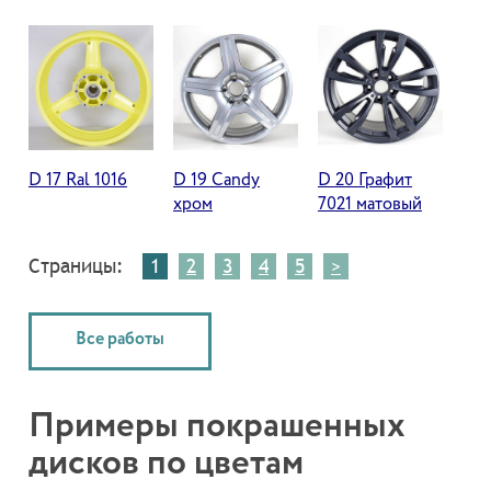
D 17 Ral 1016
D 19 Candy
D 20 Графит
хром
7021 матовый
Страницы:
1
2
3
4
5
>
Все работы
Примеры покрашенных
дисков по цветам