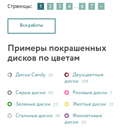
Страницы:
1
2
3
4
6
7
>
...
Все работы
Примеры покрашенных
дисков по цветам
Диски Candy
Двухцветные
22
диски
188
Серые диски
Розовые диски
83
7
Зеленые диски
Желтые диски
13
22
Стальные диски
Фиолетовые
28
диски
14