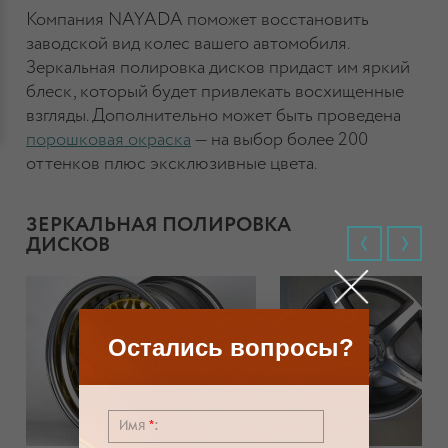
Компания NAYADA поможет восстановить
заводской вид колес вашего автомобиля.
Зеркальная полировка дисков придаст им яркий
блеск, который будет привлекать восхищенные
взгляды. Дополнительно может быть проведена
порошковая окраска
— на выбор более 200
оттенков плюс эксклюзивные цвета.
ЗЕРКАЛЬНАЯ ПОЛИРОВКА
ДИСКОВ
Остались вопросы?
Имя
*
: