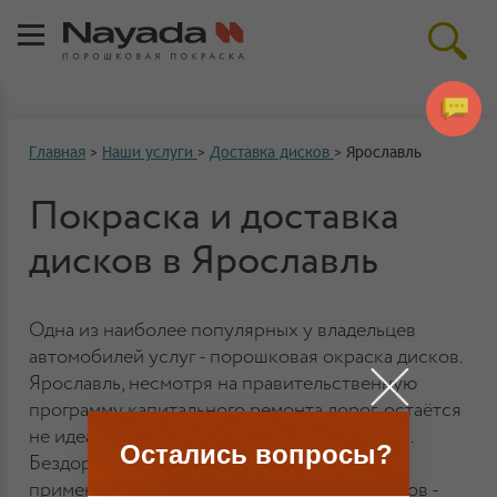
Главная
>
Наши услуги
>
Доставка дисков
>
Ярославль
Покраска и доставка
дисков в Ярославль
Одна из наиболее популярных у владельцев
автомобилей услуг - порошковая окраска дисков.
Ярославль, несмотря на правительственную
программу капитального ремонта дорог, остаётся
не идеальным городом для автомобилистов.
Остались вопросы?
Бездорожье, плохое состояние асфальта,
применение сезонных химических реагентов -