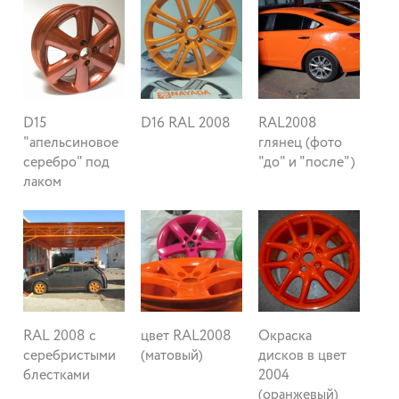
D15
D16 RAL 2008
RAL2008
"апельсиновое
глянец (фото
серебро" под
"до" и "после")
лаком
RAL 2008 с
цвет RAL2008
Окраска
серебристыми
(матовый)
дисков в цвет
блестками
2004
(оранжевый)