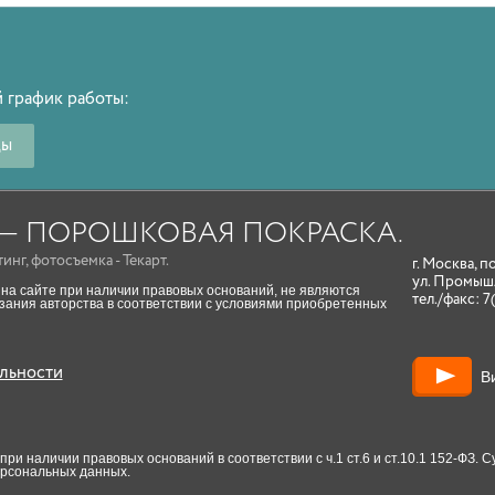
 график работы:
ды
A — ПОРОШКОВАЯ ПОКРАСКА.
тинг
,
фотосъемка
- Текарт.
г. Москва, п
ул. Промыш
на сайте при наличии правовых оснований, не являются
тел./факс:
7
ания авторства в соответствии с условиями приобретенных
льности
В
и наличии правовых оснований в соответствии с ч.1 ст.6 и ст.10.1 152-ФЗ.
ерсональных данных.