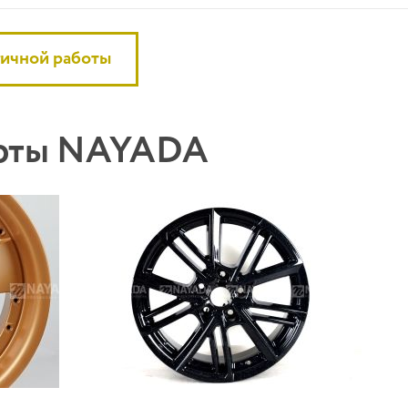
гичной работы
боты NAYADA