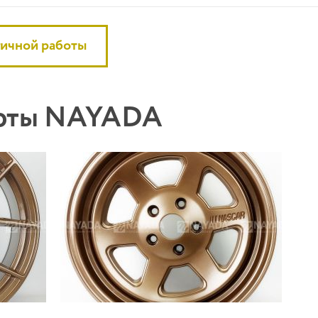
гичной работы
боты NAYADA