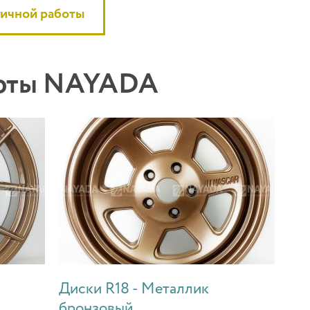
гичной работы
боты NAYADA
Диски R18 - Металлик
бронзовый