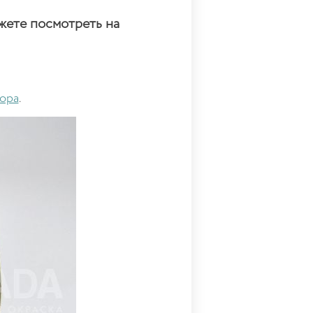
жете посмотреть на
ора
.