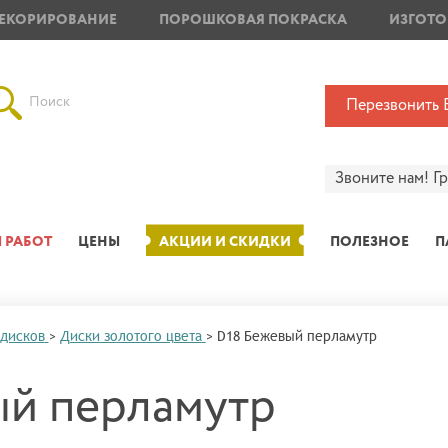
ЕКОРИРОВАНИЕ
ПОРОШКОВАЯ ПОКРАСКА
ИЗГОТО
Поиск
Перезвонить 
Звоните нам!
Г
 РАБОТ
ЦЕНЫ
АКЦИИ И СКИДКИ
ПОЛЕЗНОЕ
П
 дисков
>
Диски золотого цвета
>
D18 Бежевый перламутр
ый перламутр