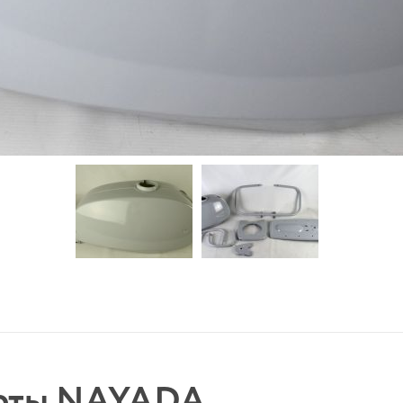
боты NAYADA