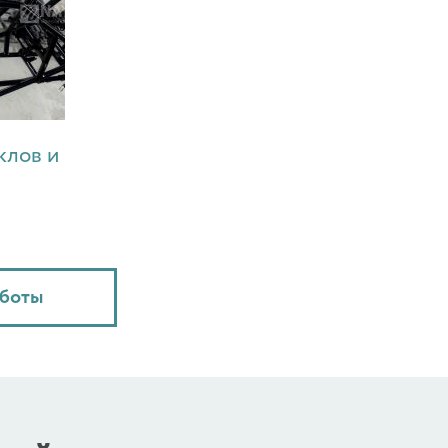
клов и
аботы