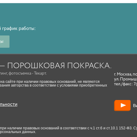
 график работы:
ды
A — ПОРОШКОВАЯ ПОКРАСКА.
тинг
,
фотосъемка
- Текарт.
г. Москва, п
ул. Промыш
на сайте при наличии правовых оснований, не являются
тел./факс:
7
ания авторства в соответствии с условиями приобретенных
льности
В
и наличии правовых оснований в соответствии с ч.1 ст.6 и ст.10.1 152-ФЗ.
ерсональных данных.