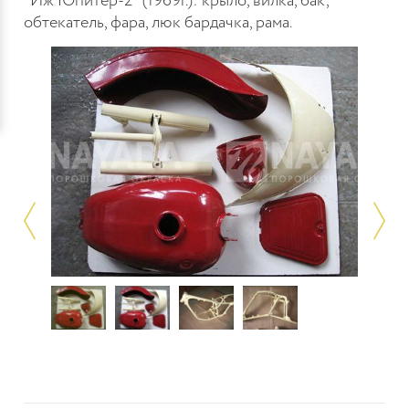
"Иж Юпитер-2" (1969г.): крыло, вилка, бак,
обтекатель, фара, люк бардачка, рама.