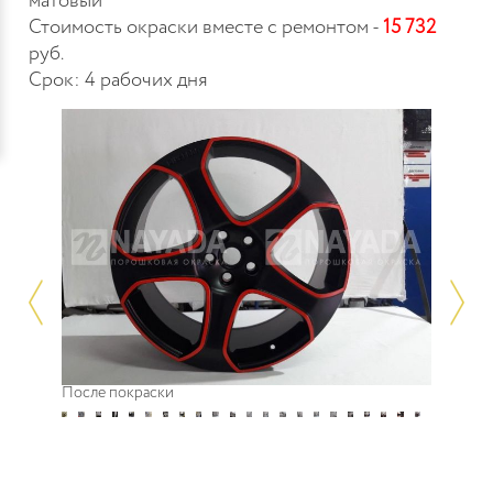
матовый
Стоимость окраски вместе с ремонтом -
15 732
руб.
Срок: 4 рабочих дня
После покраски
До начал