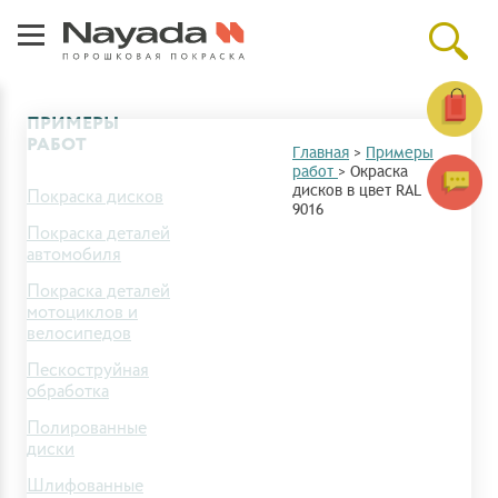
ПРИМЕРЫ
РАБОТ
Главная
>
Примеры
работ
>
Окраска
дисков в цвет RAL
Покраска дисков
9016
Покраска деталей
автомобиля
Покраска деталей
мотоциклов и
велосипедов
Пескоструйная
обработка
Полированные
диски
Шлифованные