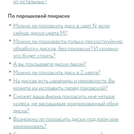
от остальных?
По порошковой покраске
Можно ли покрасить диск в цвет N, если
сейчас диски цвета M?
Можно ли произвести только пескоструйную
обработку дисков, без покраски? И сколько
это будет стоить?
А вы покрываете диски лаком?
Можно ли покрасить диск в 2 цвета?
На дисках есть царапины и неровности. Вы
можете их исправить перед покраской?
Сможет ваша фирма покрасить мне четыре
колеса, не закрашивая хромированный обод
диска?
Возможно ли покрасить диски под хром или
хромировать?