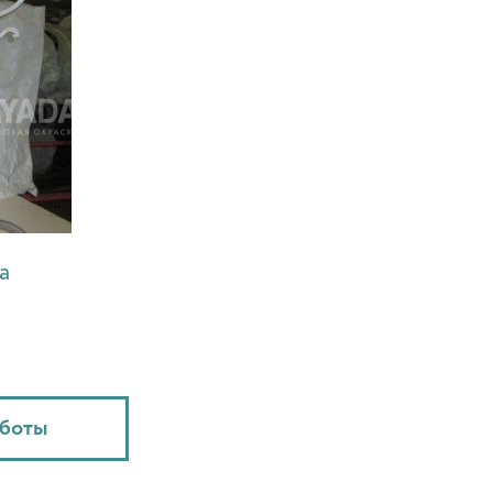
а
аботы