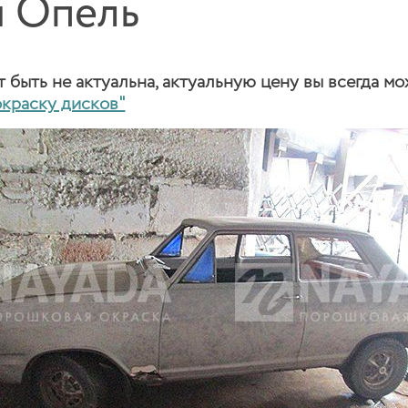
я Опель
быть не актуальна, актуальную цену вы всегда мо
окраску дисков"