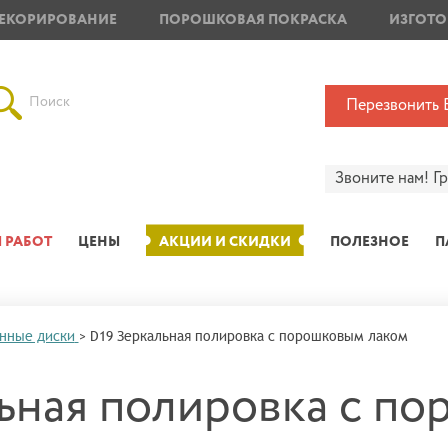
ЕКОРИРОВАНИЕ
ПОРОШКОВАЯ ПОКРАСКА
ИЗГОТО
Поиск
Перезвонить 
Звоните нам!
Г
 РАБОТ
ЦЕНЫ
АКЦИИ И СКИДКИ
ПОЛЕЗНОЕ
П
нные диски
>
D19 Зеркальная полировка с порошковым лаком
ьная полировка с п