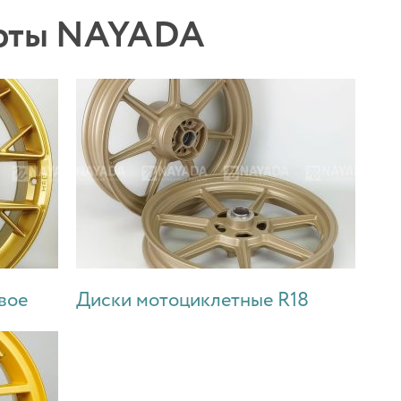
боты NAYADA
вое
Диски мотоциклетные R18