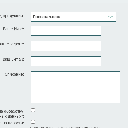
д продукции:
Покраска дисков
Ваше Имя*:
аш телефон*:
Ваш E-mail:
Описание:
на
обработку
ных данных*
:
 на новости: