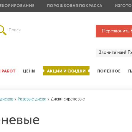
ЕКОРИРОВАНИЕ
ПОРОШКОВАЯ ПОКРАСКА
ИЗГОТО
Поиск
Перезвонить 
Звоните нам!
Г
 РАБОТ
ЦЕНЫ
АКЦИИ И СКИДКИ
ПОЛЕЗНОЕ
П
 дисков
>
Розовые диски
>
Диски сиреневые
еневые