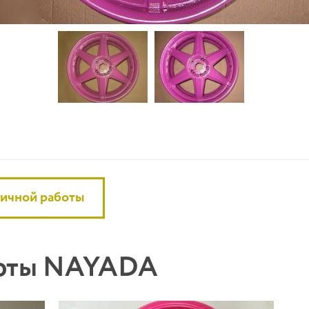
гичной работы
боты NAYADA