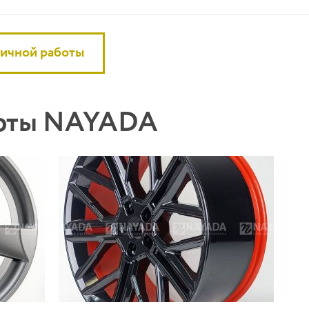
гичной работы
боты NAYADA