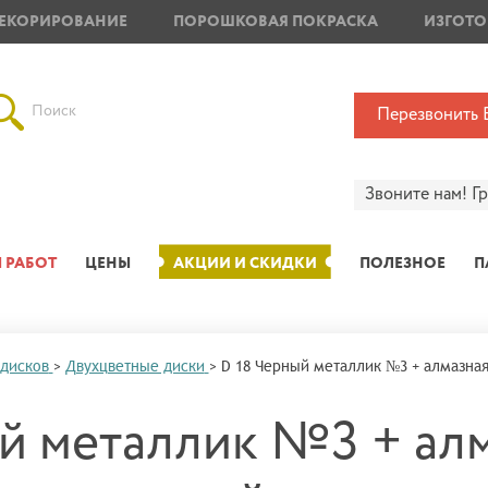
ЕКОРИРОВАНИЕ
ПОРОШКОВАЯ ПОКРАСКА
ИЗГОТО
Поиск
Перезвонить 
Звоните нам!
Г
 РАБОТ
ЦЕНЫ
АКЦИИ И СКИДКИ
ПОЛЕЗНОЕ
П
 дисков
>
Двухцветные диски
>
D 18 Черный металлик №3 + алмазна
й металлик №3 + ал