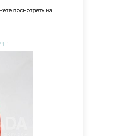
жете посмотреть на
ора
.