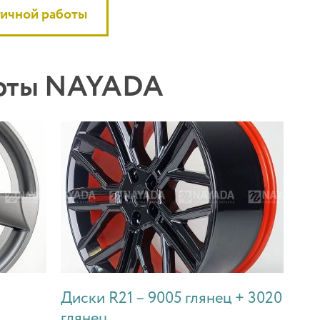
гичной работы
боты NAYADA
Диски R21 – 9005 глянец + 3020
глянец