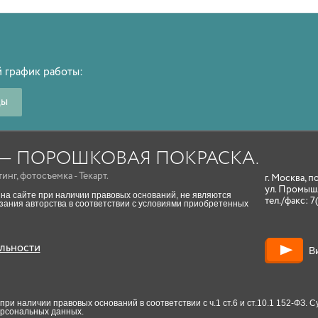
 график работы:
ды
A — ПОРОШКОВАЯ ПОКРАСКА.
тинг
,
фотосъемка
- Текарт.
г. Москва, п
ул. Промыш
на сайте при наличии правовых оснований, не являются
тел./факс:
7
ания авторства в соответствии с условиями приобретенных
льности
В
и наличии правовых оснований в соответствии с ч.1 ст.6 и ст.10.1 152-ФЗ.
ерсональных данных.