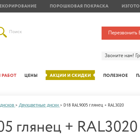
ЕКОРИРОВАНИЕ
ПОРОШКОВАЯ ПОКРАСКА
ИЗГОТО
Поиск
Перезвонить 
Звоните нам!
Г
 РАБОТ
ЦЕНЫ
АКЦИИ И СКИДКИ
ПОЛЕЗНОЕ
П
 дисков
>
Двухцветные диски
>
D18 RAL9005 глянец + RAL3020
5 глянец + RAL3020