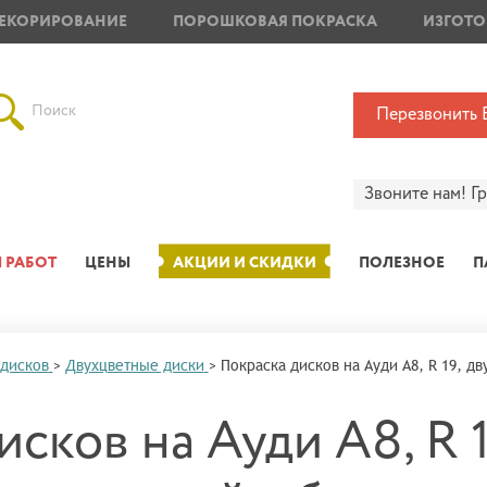
ЕКОРИРОВАНИЕ
ПОРОШКОВАЯ ПОКРАСКА
ИЗГОТО
Поиск
Перезвонить 
Звоните нам!
Г
 РАБОТ
ЦЕНЫ
АКЦИИ И СКИДКИ
ПОЛЕЗНОЕ
П
 дисков
>
Двухцветные диски
>
Покраска дисков на Ауди А8, R 19, д
сков на Ауди А8, R 1