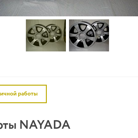
гичной работы
боты NAYADA