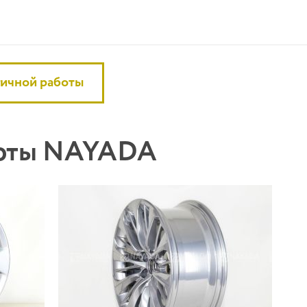
гичной работы
боты NAYADA