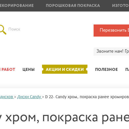
ЕКОРИРОВАНИЕ
ПОРОШКОВАЯ ПОКРАСКА
ИЗГОТО
Поиск
Перезвонить 
Звоните нам!
Г
 РАБОТ
ЦЕНЫ
АКЦИИ И СКИДКИ
ПОЛЕЗНОЕ
П
 дисков
>
Диски Candy
>
D 22- Candy хром, покраска ранее хромиро
y хром, покраска ран