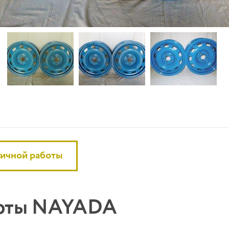
гичной работы
боты NAYADA