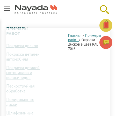
ПРИМЕРЫ
РАБОТ
Главная
>
Примеры
работ
>
Окраска
дисков в цвет RAL
Покраска дисков
7016
Покраска деталей
автомобиля
Покраска деталей
мотоциклов и
велосипедов
Пескоструйная
обработка
Полированные
диски
Шлифованные